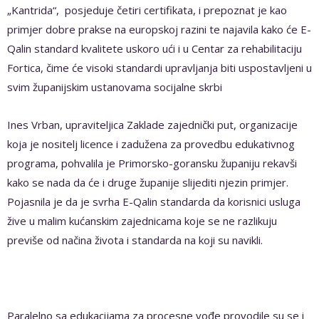
„Kantrida“, posjeduje četiri certifikata, i prepoznat je kao
primjer dobre prakse na europskoj razini te najavila kako će E-
Qalin standard kvalitete uskoro ući i u Centar za rehabilitaciju
Fortica, čime će visoki standardi upravljanja biti uspostavljeni u
svim županijskim ustanovama socijalne skrbi
Ines Vrban, upraviteljica Zaklade zajednički put, organizacije
koja je nositelj licence i zadužena za provedbu edukativnog
programa, pohvalila je Primorsko-goransku županiju rekavši
kako se nada da će i druge županije slijediti njezin primjer.
Pojasnila je da je svrha E-Qalin standarda da korisnici usluga
žive u malim kućanskim zajednicama koje se ne razlikuju
previše od načina života i standarda na koji su navikli.
Paralelno sa edukacijama za procesne vođe provodile su se i