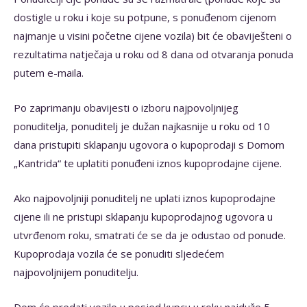
dostigle u roku i koje su potpune, s ponuđenom cijenom
najmanje u visini početne cijene vozila) bit će obaviješteni o
rezultatima natječaja u roku od 8 dana od otvaranja ponuda
putem e-maila.
Po zaprimanju obavijesti o izboru najpovoljnijeg
ponuditelja, ponuditelj je dužan najkasnije u roku od 10
dana pristupiti sklapanju ugovora o kupoprodaji s Domom
„Kantrida“ te uplatiti ponuđeni iznos kupoprodajne cijene.
Ako najpovoljniji ponuditelj ne uplati iznos kupoprodajne
cijene ili ne pristupi sklapanju kupoprodajnog ugovora u
utvrđenom roku, smatrati će se da je odustao od ponude.
Kupoprodaja vozila će se ponuditi sljedećem
najpovoljnijem ponuditelju.
Dom će predati vozilo u posjed kupcu u roku najduže 5