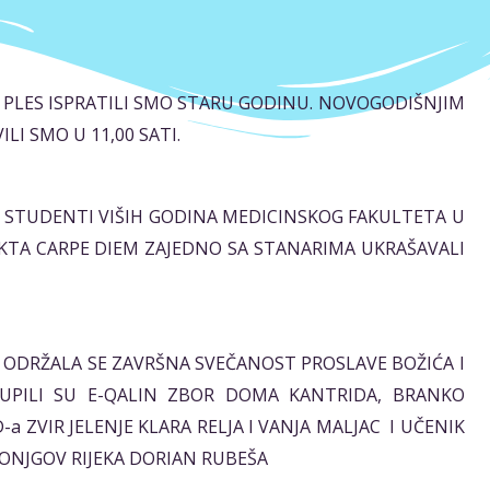
U I PLES ISPRATILI SMO STARU GODINU. NOVOGODIŠNJIM
I SMO U 11,00 SATI.
SATI STUDENTI VIŠIH GODINA MEDICINSKOG FAKULTETA U
EKTA CARPE DIEM ZAJEDNO SA STANARIMA UKRAŠAVALI
ATI ODRŽALA SE ZAVRŠNA SVEČANOST PROSLAVE BOŽIĆA I
UPILI SU E-QALIN ZBOR DOMA KANTRIDA, BRANKO
-a ZVIR JELENJE KLARA RELJA I VANJA MALJAC I UČENIK
RONJGOV RIJEKA DORIAN RUBEŠA