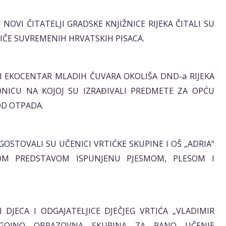
LI NOVI ČITATELJI GRADSKE KNJIŽNICE RIJEKA ČITALI SU
IČE SUVREMENIH HRVATSKIH PISACA.
SATI EKOCENTAR MLADIH ČUVARA OKOLIŠA DND-a RIJEKA
ONICU NA KOJOJ SU IZRAĐIVALI PREDMETE ZA OPĆU
OD OTPADA.
TI GOSTOVALI SU UČENICI VRTIĆKE SKUPINE I OŠ „ADRIA“
M PREDSTAVOM ISPUNJENU PJESMOM, PLESOM I
ATI DJECA I ODGAJATELJICE DJEČJEG VRTIĆA „VLADIMIR
GOJNO OBRAZOVNA SKUPINA ZA RANO UČENJE