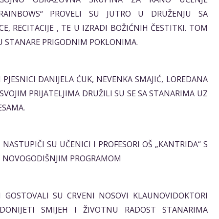
„RAINBOWS“ PROVELI SU JUTRO U DRUŽENJU SA
E, RECITACIJE , TE U IZRADI BOŽIĆNIH ČESTITKI. TOM
U STANARE PRIGODNIM POKLONIMA.
ATI PJESNICI DANIJELA ĆUK, NEVENKA SMAJIĆ, LOREDANA
 SVOJIM PRIJATELJIMA DRUŽILI SU SE SA STANARIMA UZ
ESAMA.
ATI NASTUPIČI SU UČENICI I PROFESORI OŠ „KANTRIDA“ S
– NOVOGODIŠNJIM PROGRAMOM
SATI GOSTOVALI SU CRVENI NOSOVI KLAUNOVIDOKTORI
 DONIJETI SMIJEH I ŽIVOTNU RADOST STANARIMA