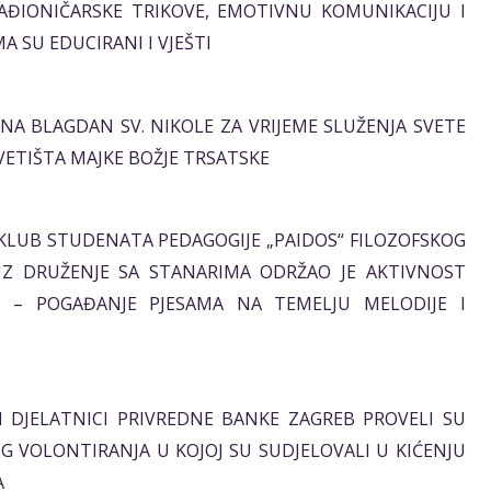
AĐIONIČARSKE TRIKOVE, EMOTIVNU KOMUNIKACIJU I
A SU EDUCIRANI I VJEŠTI
TI NA BLAGDAN SV. NIKOLE ZA VRIJEME SLUŽENJA SVETE
SVETIŠTA MAJKE BOŽJE TRSATSKE
ATI KLUB STUDENATA PEDAGOGIJE „PAIDOS“ FILOZOFSKOG
 UZ DRUŽENJE SA STANARIMA ODRŽAO JE AKTIVNOST
N – POGAĐANJE PJESAMA NA TEMELJU MELODIJE I
ATI DJELATNICI PRIVREDNE BANKE ZAGREB PROVELI SU
G VOLONTIRANJA U KOJOJ SU SUDJELOVALI U KIĆENJU
A