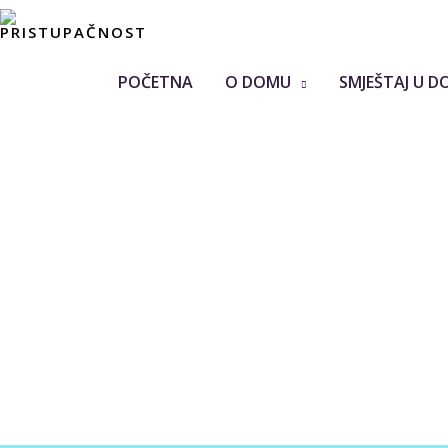
POČETNA
O DOMU
SMJEŠTAJ U D
Z