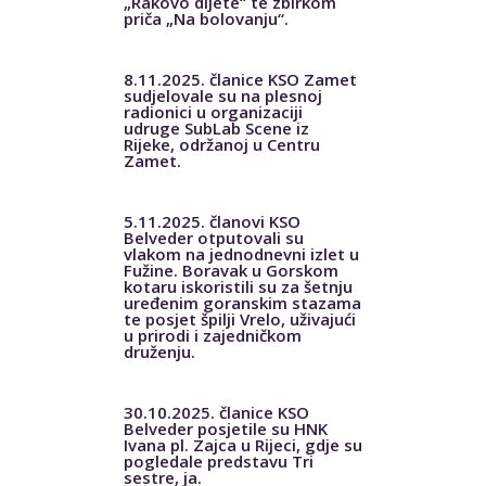
„Rakovo dijete“ te zbirkom
priča „Na bolovanju“.
8.11.2025. članice KSO Zamet
sudjelovale su na plesnoj
radionici u organizaciji
udruge SubLab Scene iz
Rijeke, održanoj u Centru
Zamet.
5.11.2025. članovi KSO
Belveder otputovali su
vlakom na jednodnevni izlet u
Fužine. Boravak u Gorskom
kotaru iskoristili su za šetnju
uređenim goranskim stazama
te posjet špilji Vrelo, uživajući
u prirodi i zajedničkom
druženju.
30.10.2025. članice KSO
Belveder posjetile su HNK
Ivana pl. Zajca u Rijeci, gdje su
pogledale predstavu Tri
sestre, ja.