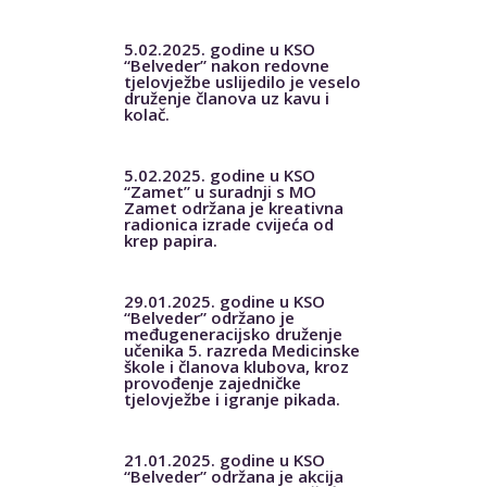
5.02.2025. godine u KSO
“Belveder” nakon redovne
tjelovježbe uslijedilo je veselo
druženje članova uz kavu i
kolač.
5.02.2025. godine u KSO
“Zamet” u suradnji s MO
Zamet održana je kreativna
radionica izrade cvijeća od
krep papira.
29.01.2025. godine u KSO
“Belveder” održano je
međugeneracijsko druženje
učenika 5. razreda Medicinske
škole i članova klubova, kroz
provođenje zajedničke
tjelovježbe i igranje pikada.
21.01.2025. godine u KSO
“Belveder” održana je akcija