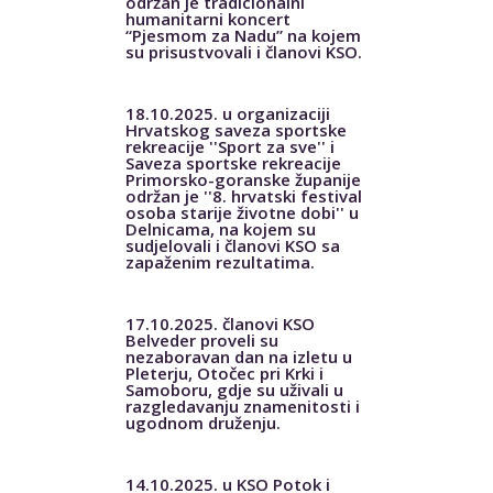
održan je tradicionalni
humanitarni koncert
“Pjesmom za Nadu” na kojem
su prisustvovali i članovi KSO.
18.10.2025. u organizaciji
Hrvatskog saveza sportske
rekreacije ''Sport za sve'' i
Saveza sportske rekreacije
Primorsko-goranske županije
održan je ''8. hrvatski festival
osoba starije životne dobi'' u
Delnicama, na kojem su
sudjelovali i članovi KSO sa
zapaženim rezultatima.
17.10.2025. članovi KSO
Belveder proveli su
nezaboravan dan na izletu u
Pleterju, Otočec pri Krki i
Samoboru, gdje su uživali u
razgledavanju znamenitosti i
ugodnom druženju.
14.10.2025. u KSO Potok i