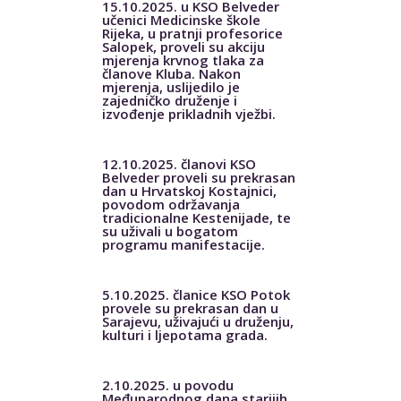
15.10.2025. u KSO Belveder
učenici Medicinske škole
Rijeka, u pratnji profesorice
Salopek, proveli su akciju
mjerenja krvnog tlaka za
članove Kluba. Nakon
mjerenja, uslijedilo je
zajedničko druženje i
izvođenje prikladnih vježbi.
12.10.2025. članovi KSO
Belveder proveli su prekrasan
dan u Hrvatskoj Kostajnici,
povodom održavanja
tradicionalne Kestenijade, te
su uživali u bogatom
programu manifestacije.
5.10.2025. članice KSO Potok
provele su prekrasan dan u
Sarajevu, uživajući u druženju,
kulturi i ljepotama grada.
2.10.2025. u povodu
Međunarodnog dana starijih