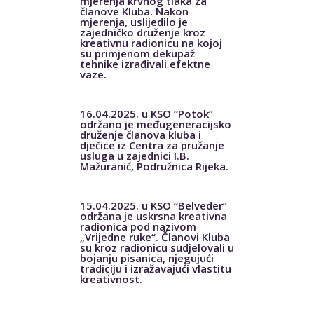
mjerenja krvnog tlaka za
članove Kluba. Nakon
mjerenja, uslijedilo je
zajedničko druženje kroz
kreativnu radionicu na kojoj
su primjenom dekupaž
tehnike izrađivali efektne
vaze.
16.04.2025. u KSO “Potok”
održano je međugeneracijsko
druženje članova kluba i
dječice iz Centra za pružanje
usluga u zajednici I.B.
Mažuranić, Podružnica Rijeka.
15.04.2025. u KSO “Belveder”
održana je uskrsna kreativna
radionica pod nazivom
„Vrijedne ruke“. Članovi Kluba
su kroz radionicu sudjelovali u
bojanju pisanica, njegujući
tradiciju i izražavajući vlastitu
kreativnost.