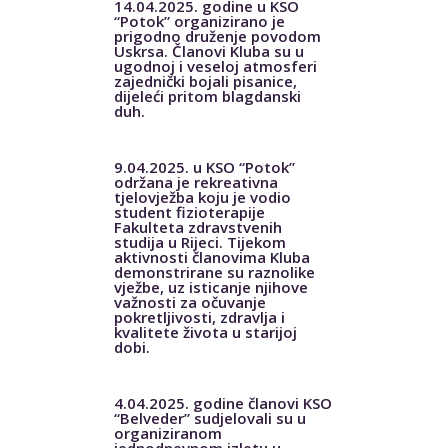
14.04.2025. godine u KSO
“Potok” organizirano je
prigodno druženje povodom
Uskrsa. Članovi Kluba su u
ugodnoj i veseloj atmosferi
zajednički bojali pisanice,
dijeleći pritom blagdanski
duh.
9.04.2025. u KSO “Potok”
održana je rekreativna
tjelovježba koju je vodio
student fizioterapije
Fakulteta zdravstvenih
studija u Rijeci. Tijekom
aktivnosti članovima Kluba
demonstrirane su raznolike
vježbe, uz isticanje njihove
važnosti za očuvanje
pokretljivosti, zdravlja i
kvalitete života u starijoj
dobi.
4.04.2025. godine članovi KSO
“Belveder” sudjelovali su u
organiziranom
jednodnevnom izletu u