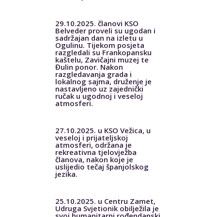
29.10.2025. članovi KSO
Belveder proveli su ugodan i
sadržajan dan na izletu u
Ogulinu. Tijekom posjeta
razgledali su Frankopansku
kaštelu, Zavičajni muzej te
Đulin ponor. Nakon
razgledavanja grada i
lokalnog sajma, druženje je
nastavljeno uz zajednički
ručak u ugodnoj i veseloj
atmosferi.
27.10.2025. u KSO Vežica, u
veseloj i prijateljskoj
atmosferi, održana je
rekreativna tjelovježba
članova, nakon koje je
uslijedio tečaj španjolskog
jezika.
25.10.2025. u Centru Zamet,
Udruga Svjetionik obilježila je
svoj humanitarni rođendanski