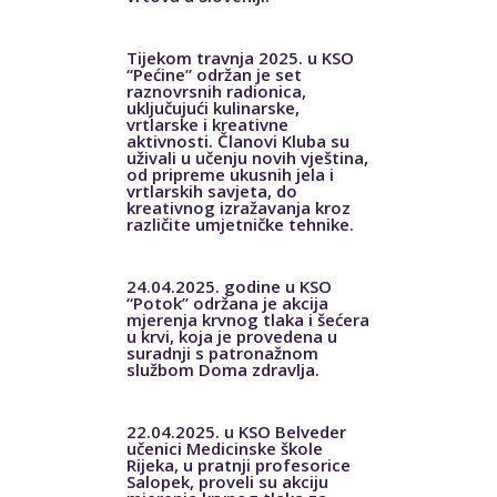
Tijekom travnja 2025. u KSO
“Pećine” održan je set
raznovrsnih radionica,
uključujući kulinarske,
vrtlarske i kreativne
aktivnosti. Članovi Kluba su
uživali u učenju novih vještina,
od pripreme ukusnih jela i
vrtlarskih savjeta, do
kreativnog izražavanja kroz
različite umjetničke tehnike.
24.04.2025. godine u KSO
“Potok” održana je akcija
mjerenja krvnog tlaka i šećera
u krvi, koja je provedena u
suradnji s patronažnom
službom Doma zdravlja.
22.04.2025. u KSO Belveder
učenici Medicinske škole
Rijeka, u pratnji profesorice
Salopek, proveli su akciju