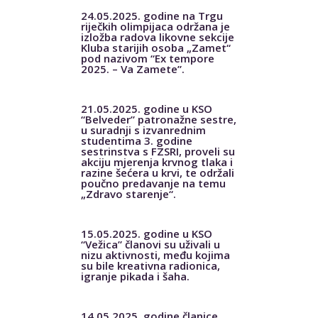
24.05.2025. godine na Trgu
riječkih olimpijaca održana je
izložba radova likovne sekcije
Kluba starijih osoba „Zamet“
pod nazivom “Ex tempore
2025. – Va Zamete”.
21.05.2025. godine u KSO
“Belveder” patronažne sestre,
u suradnji s izvanrednim
studentima 3. godine
sestrinstva s FZSRI, proveli su
akciju mjerenja krvnog tlaka i
razine šećera u krvi, te održali
poučno predavanje na temu
„Zdravo starenje“.
15.05.2025. godine u KSO
“Vežica” članovi su uživali u
nizu aktivnosti, među kojima
su bile kreativna radionica,
igranje pikada i šaha.
14.05.2025. godine članice