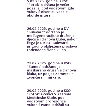
5.03.2025. godine u KSO
“Potok” održana je večer
poezije, pod vodstvom gđe
Vuković Biserke i vesele
akorde gitare.
26.02.2025. godine u DV
“Bulevard” održano je
međugeneracijsko druženje
dječice i članova kluba, nakon
čega je u KSO “Bulevard”
prigodno obilježena proslava
rođendana člana kluba.
22.02.2025. godine u KSO
“Zamet” održano je
maškarano druženje članova
kluba, uz posjet Zametskih
zvončara i maškara.
20.02.2025. godine u KSO
“Potok” učenici 5. razreda
Medicinske škole, pod
vodstvom profesorice
Vukonić Ivane, održali su