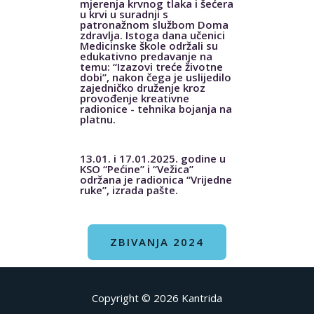
mjerenja krvnog tlaka i šećera
u krvi u suradnji s
patronažnom službom Doma
zdravlja. Istoga dana učenici
Medicinske škole održali su
edukativno predavanje na
temu: “Izazovi treće životne
dobi”, nakon čega je uslijedilo
zajedničko druženje kroz
provođenje kreativne
radionice - tehnika bojanja na
platnu.
13.01. i 17.01.2025. godine u
KSO “Pećine” i “Vežica”
održana je radionica “Vrijedne
ruke”, izrada pašte.
ZBIVANJA 2024
Copyright © 2026
Kantrida