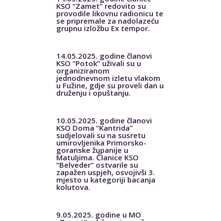
KSO “Zamet” redovito su
provodile likovnu radionicu te
se pripremale za nadolazeću
grupnu izložbu Ex tempor.
14.05.2025. godine članovi
KSO “Potok” uživali su u
organiziranom
jednodnevnom izletu vlakom
u Fužine, gdje su proveli dan u
druženju i opuštanju.
10.05.2025. godine članovi
KSO Doma “Kantrida”
sudjelovali su na susretu
umirovljenika Primorsko-
goranske županije u
Matuljima. Članice KSO
“Belveder” ostvarile su
zapažen uspjeh, osvojivši 3.
mjesto u kategoriji bacanja
kolutova.
9.05.2025. godine u MO