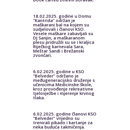
18.02.2025. godine u Domu
“Kantrida” održan je
maškarani bal na kojem su
sudjelovali i članovi KSO.
Vesele maškare zabavljali su
DJ Sanjin, a maškaranom
plesu pridružili su se i kraljica
Riječkog karnevala Sara,
Meštar Sandi i Brežanski
zvončari.
6.02.2025. godine u KSO
“Belveder” održano je
međugeneracijsko druženje s
učenicima Medicinske škole,
kroz provođenje rekreativne
tjelovježbe i mjerenje krvnog
tlaka.
6.02.2025. godine članovi KSO
“Belveder” vrijedno su
trenirali pikado i kartanje za
neka buduća takmičenja.