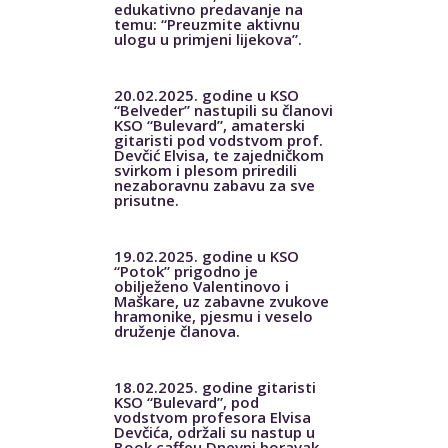
edukativno predavanje na
temu: “Preuzmite aktivnu
ulogu u primjeni lijekova”.
20.02.2025. godine u KSO
“Belveder” nastupili su članovi
KSO “Bulevard”, amaterski
gitaristi pod vodstvom prof.
Devčić Elvisa, te zajedničkom
svirkom i plesom priredili
nezaboravnu zabavu za sve
prisutne.
19.02.2025. godine u KSO
“Potok” prigodno je
obilježeno Valentinovo i
Maškare, uz zabavne zvukove
hramonike, pjesmu i veselo
druženje članova.
18.02.2025. godine gitaristi
KSO “Bulevard”, pod
vodstvom profesora Elvisa
Devčića, održali su nastup u
Book caffeu Dnevni boravak.