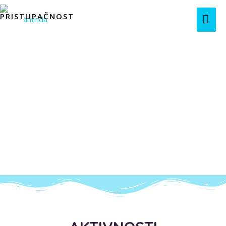
Klubovi starijih
osoba