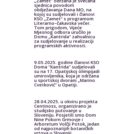
„Zamet“ održana je svečana
sjednica povodom
obilježavanja Dana MO, na
kojoj su sudjelovali i članovi
KSO „Zamet“ s programom
Literarno–čakavska večer.
Tom prigodom, Vijeće
Mjesnog odbora uručilo je
Domu „Kantrida“ zahvalnicu
za sudjelovanje u realizaciji
programskih aktivnosti.
9.05.2025. godine članovi KSO
Doma “Kantrida” sudjelovali
su na 17. Opatijskoj olimpijadi
umirovljenika, koja je održana
u sportskoj dvorani „Marino
Cvetković“ u Opatiji.
28.04.2025. u okviru projekta
Centinoss, organizirano je
studijsko putovanje u
Sloveniju. Posjetili smo Dom
Nine Pokorn Grmovje i
Arboretum Volčji Potok, jedan
od najpoznatijih botaničkih
vrtova u Sloveniji.