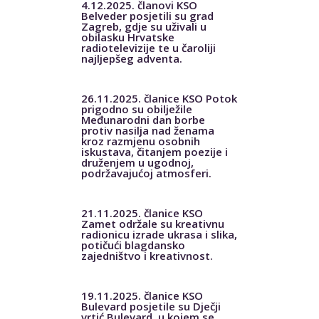
4.12.2025. članovi KSO
Belveder posjetili su grad
Zagreb, gdje su uživali u
obilasku Hrvatske
radiotelevizije te u čaroliji
najljepšeg adventa.
26.11.2025. članice KSO Potok
prigodno su obilježile
Međunarodni dan borbe
protiv nasilja nad ženama
kroz razmjenu osobnih
iskustava, čitanjem poezije i
druženjem u ugodnoj,
podržavajućoj atmosferi.
21.11.2025. članice KSO
Zamet održale su kreativnu
radionicu izrade ukrasa i slika,
potičući blagdansko
zajedništvo i kreativnost.
19.11.2025. članice KSO
Bulevard posjetile su Dječji
vrtić Bulevard, u kojem se