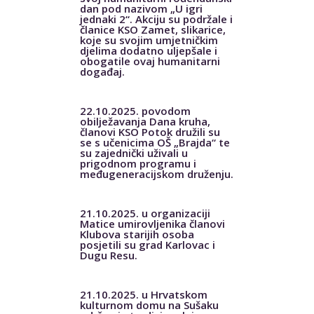
dan pod nazivom „U igri
jednaki 2“. Akciju su podržale i
članice KSO Zamet, slikarice,
koje su svojim umjetničkim
djelima dodatno uljepšale i
obogatile ovaj humanitarni
događaj.
22.10.2025. povodom
obilježavanja Dana kruha,
članovi KSO Potok družili su
se s učenicima OŠ „Brajda“ te
su zajednički uživali u
prigodnom programu i
međugeneracijskom druženju.
21.10.2025. u organizaciji
Matice umirovljenika članovi
Klubova starijih osoba
posjetili su grad Karlovac i
Dugu Resu.
21.10.2025. u Hrvatskom
kulturnom domu na Sušaku