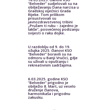
“Belveder” sudjelovali su na
obilježavanju Dana narcisa u
Gradskoj vijećnici Grada
Rijeke. Tom prilikom
prisustvovali su
javnozdravstvenoj tribini
„Pružam ti ruku – zajedno je
lakše“, posvećenoj podizanju
svijesti o raku dojke.
U razdoblju od 9. do 19.
ožujka 2025. članovi KSO
“Belveder” boravili su na
odmoru u Banji Vrućici, gdje
su uživali u opuštanju i
rekreativnim sadržajima.
6.03.2025. godine KSO
“Belveder” prigodno je
obilježio 8. Mart, uz veselo
druženje članova,
harmonikaša i prigodnu
zakusku.