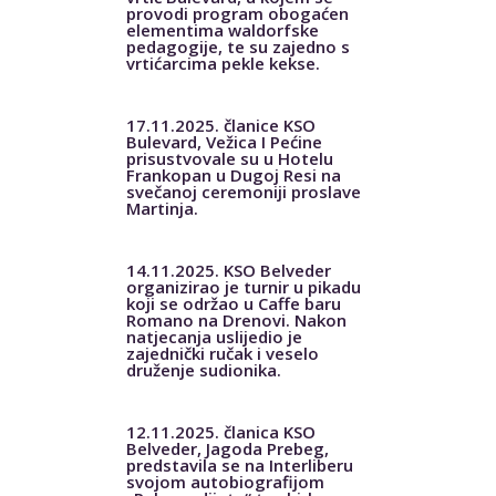
provodi program obogaćen
elementima waldorfske
pedagogije, te su zajedno s
vrtićarcima pekle kekse.
17.11.2025. članice KSO
Bulevard, Vežica I Pećine
prisustvovale su u Hotelu
Frankopan u Dugoj Resi na
svečanoj ceremoniji proslave
Martinja.
14.11.2025. KSO Belveder
organizirao je turnir u pikadu
koji se održao u Caffe baru
Romano na Drenovi. Nakon
natjecanja uslijedio je
zajednički ručak i veselo
druženje sudionika.
12.11.2025. članica KSO
Belveder, Jagoda Prebeg,
predstavila se na Interliberu
svojom autobiografijom