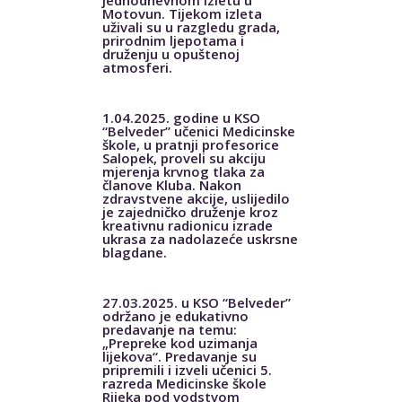
Motovun. Tijekom izleta
uživali su u razgledu grada,
prirodnim ljepotama i
druženju u opuštenoj
atmosferi.
1.04.2025. godine u KSO
“Belveder” učenici Medicinske
škole, u pratnji profesorice
Salopek, proveli su akciju
mjerenja krvnog tlaka za
članove Kluba. Nakon
zdravstvene akcije, uslijedilo
je zajedničko druženje kroz
kreativnu radionicu izrade
ukrasa za nadolazeće uskrsne
blagdane.
27.03.2025. u KSO “Belveder”
održano je edukativno
predavanje na temu:
„Prepreke kod uzimanja
lijekova“. Predavanje su
pripremili i izveli učenici 5.
razreda Medicinske škole
Rijeka pod vodstvom