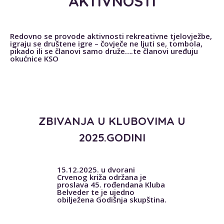
AKTIVNOSTI
Redovno se provode aktivnosti rekreativne tjelovježbe,
igraju se društene igre – čovječe ne ljuti se, tombola,
pikado ili se članovi samo druže….te članovi uređuju
okućnice KSO
ZBIVANJA U KLUBOVIMA U
2025.GODINI
15.12.2025. u dvorani
Crvenog križa održana je
proslava 45. rođendana Kluba
Belveder te je ujedno
obilježena Godišnja skupština.