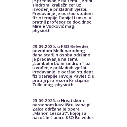
je predavanje na temu „Bolni
sindromi kralježnice“ uz
izvođenje prikladnih vježbi.
Predavanje je održao student
fizioterapije Danijel Lunko, u
pratnji profesorice doc.dr.sc.
Mirele Vučković mag.
physioth.
29.09.2025. u KSO Belveder,
povodom Međunarodnog
dana starijih osoba održano
je predavanje na temu
„Lumbalni bolni sindrom“ uz
izvođenje prikladnih vježbi.
Predavanje je održao student
fizioterapije Hrvoje Pavletić, u
pratnji profesora Kristijana
Zulle mag. physioth.
25.09.2025. u Hrvatskom
narodnom kazalištu Ivana pl.
Zajca održana je opera
„Manon Lescaut“, kojoj su
nazočile članice KSO Belveder.