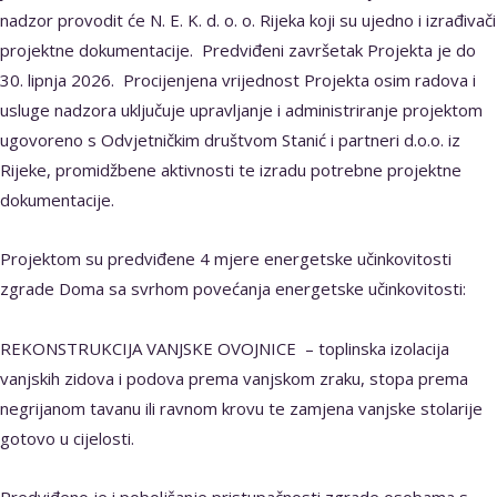
nadzor provodit će N. E. K. d. o. o. Rijeka koji su ujedno i izrađivači
projektne dokumentacije. Predviđeni završetak Projekta je do
30. lipnja 2026. Procijenjena vrijednost Projekta osim radova i
usluge nadzora uključuje upravljanje i administriranje projektom
ugovoreno s Odvjetničkim društvom Stanić i partneri d.o.o. iz
Rijeke, promidžbene aktivnosti te izradu potrebne projektne
dokumentacije.
Projektom su predviđene 4 mjere energetske učinkovitosti
zgrade Doma sa svrhom povećanja energetske učinkovitosti:
REKONSTRUKCIJA VANJSKE OVOJNICE – toplinska izolacija
vanjskih zidova i podova prema vanjskom zraku, stopa prema
negrijanom tavanu ili ravnom krovu te zamjena vanjske stolarije
gotovo u cijelosti.
Predviđeno je i poboljšanje pristupačnosti zgrade osobama s