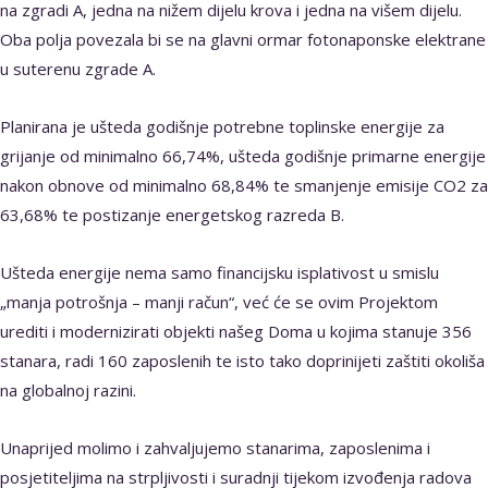
na zgradi A, jedna na nižem dijelu krova i jedna na višem dijelu.
Oba polja povezala bi se na glavni ormar fotonaponske elektrane
u suterenu zgrade A.
Planirana je ušteda godišnje potrebne toplinske energije za
grijanje od minimalno 66,74%, ušteda godišnje primarne energije
nakon obnove od minimalno 68,84% te smanjenje emisije CO2 za
63,68% te postizanje energetskog razreda B.
Ušteda energije nema samo financijsku isplativost u smislu
„manja potrošnja – manji račun“, već će se ovim Projektom
urediti i modernizirati objekti našeg Doma u kojima stanuje 356
stanara, radi 160 zaposlenih te isto tako doprinijeti zaštiti okoliša
na globalnoj razini.
Unaprijed molimo i zahvaljujemo stanarima, zaposlenima i
posjetiteljima na strpljivosti i suradnji tijekom izvođenja radova