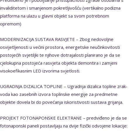
invaliditetom i smanjenom pokretljivošću (vertikalno podizna
platforma na ulazu u glavni objekt sa svom potrebnom
opremom)
MODERNIZACIJA SUSTAVA RASVJETE – Zbog nedovoljne
osvijetljenosti u većini prostora, energetske neučinkovitosti
postojećih svjetiljki te njihove dotrajalosti planirano je da se
cjelokupna postojeća rasvjeta objekta demontira i zamjeni
visokoefikasnim LED izvorima svjetlosti.
UGRADNJA DIZALICA TOPLINE – Ugradnja dizalica topline zrak-
voda kao zasebnih izvora toplinske energije za predmetne
objekte dovela bi do povećanja iskoristivosti sustava grijanja.
PROJEKT FOTONAPONSKE ELEKTRANE – predviđeno je da se
fotonaponski paneli postavljaju na dvije fizički odvojene lokacije: