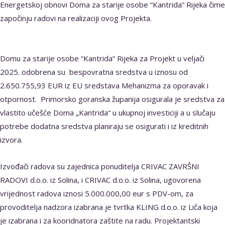
Energetskoj obnovi Doma za starije osobe “Kantrida” Rijeka čime
započinju radovi na realizaciji ovog Projekta.
Domu za starije osobe “Kantrida“ Rijeka za Projekt u veljači
2025. odobrena su bespovratna sredstva u iznosu od
2.650.755,93 EUR iz EU sredstava Mehanizma za oporavak i
otpornost. Primorsko goranska županija osigurala je sredstva za
vlastito učešće Doma „Kantrida“ u ukupnoj investiciji a u slučaju
potrebe dodatna sredstva planiraju se osigurati i iz kreditnih
izvora.
Izvođači radova su zajednica ponuditelja CRIVAC ZAVRŠNI
RADOVI d.o.o. iz Solina, i CRIVAC d.o.o. iz Solina, ugovorena
vrijednost radova iznosi 5.000.000,00 eur s PDV-om, za
provoditelja nadzora izabrana je tvrtka KLING d.o.o. iz Liča koja
je izabrana i za kooridnatora zaštite na radu. Projektantski