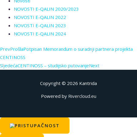
Novosti
NOVOSTI E-QALIN 2020/2023
NOVOSTI E-QALIN 2022
NOVOSTI E-QALIN 2023
NOVOSTI E-QALIN 2024
Prev
Prošla
Potpisan Memorandum o suradnji partnera projekta
CENTINOSS
Sljedeća
CENTINOSS – studijsko putovanje
Next
Copyright © 2026
Kantrida
Powered by
Rivercloud.eu