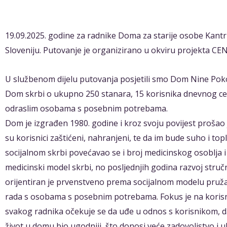
19.09.2025. godine za radnike Doma za starije osobe Kantr
Sloveniju. Putovanje je organizirano u okviru projekta CE
U službenom dijelu putovanja posjetili smo Dom Nine Pok
Dom skrbi o ukupno 250 stanara, 15 korisnika dnevnog cen
odraslim osobama s posebnim potrebama.
Dom je izgrađen 1980. godine i kroz svoju povijest prošao
su korisnici zaštićeni, nahranjeni, te da im bude suho i to
socijalnom skrbi povećavao se i broj medicinskog osoblja i 
medicinski model skrbi, no posljednjih godina razvoj st
orijentiran je prvenstveno prema socijalnom modelu pruž
rada s osobama s posebnim potrebama. Fokus je na korisn
svakog radnika očekuje se da uđe u odnos s korisnikom, da
život u domu bio ugodniji, što donosi veće zadovoljstvo i 