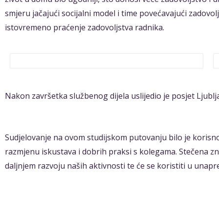
smjeru jačajući socijalni model i time povećavajući zadovol
istovremeno praćenje zadovoljstva radnika.
Nakon završetka službenog dijela uslijedio je posjet Ljublj
Sudjelovanje na ovom studijskom putovanju bilo je korisn
razmjenu iskustava i dobrih praksi s kolegama. Stečena zna
daljnjem razvoju naših aktivnosti te će se koristiti u unap