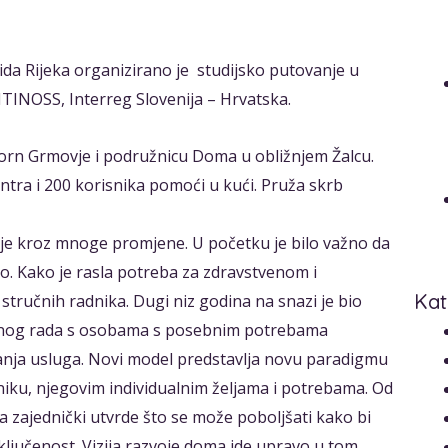
ida Rijeka organizirano je studijsko putovanje u
NTINOSS, Interreg Slovenija – Hrvatska.
orn Grmovje i podružnicu Doma u obližnjem Žalcu.
tra i 200 korisnika pomoći u kući. Pruža skrb
 je kroz mnoge promjene. U početku je bilo važno da
plo. Kako je rasla potreba za zdravstvenom i
Kat
stručnih radnika. Dugi niz godina na snazi je bio
ručnog rada s osobama s posebnim potrebama
anja usluga. Novi model predstavlja novu paradigmu
iku, njegovim individualnim željama i potrebama. Od
 zajednički utvrde što se može poboljšati kako bi
uključenost. Vizija razvoje doma ide upravo u tom